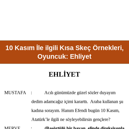
10 Kasım İle ilgili Kısa Skeç Örnekleri,
Oyuncuk: Ehliyet
EHLİYET
MUSTAFA
:
Acılı günümüzde güzel sözler duyayım
dedim adamcağız içimi kararttı.
Araba kullanan şu
kadına sorayım. Hanım Efendi bugün
10 Kasım
,
Atatürk
’le ilgili ne söyleyebilirsin gençlere?
MERVE
:
(Başörtülü bir bayan, elinde direksiyonla