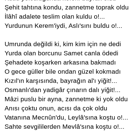
Şehit tahtına kondu, zannetme toprak oldu
İlâhî adalete teslim olan kuldu o!...
Yurdunun Kerem'iydi, Aslı'sını buldu o!...
Umrunda değildi ki, kim kim için ne dedi
Yurda olan borcunu Samet canla ödedi
Şehadete koşarken arkasına bakmadı
O gece güller bile ondan güzel kokmadı
Kızıl'ın karşısında, bayrağın al'ı yiğit!...
Osmanlı'dan yadigâr çınarın dalı yiğit!...
Mâzi puslu bir ayna, zannetme ki yok oldu
Anısı çoktu onun, acısı da çok oldu
Vatanına Mecnûn'du, Leylâ'sına koştu o!...
Sahte sevgililerden Mevlâ'sına koştu o!...