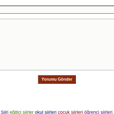
Yorumu Gönder
Şiiri
eğitici şiirler
okul şiirleri
çocuk şiirleri
öğrenci şiirleri