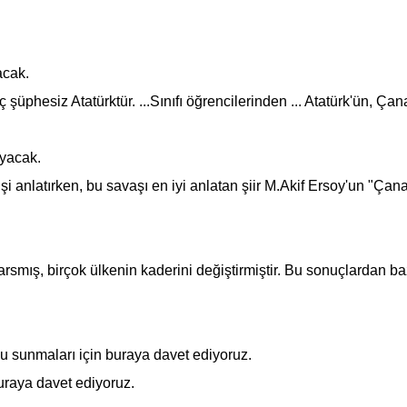
acak.
 şüphesiz Atatürktür. ...Sınıfı öğrencilerinden ... Atatürk'ün, Ça
uyacak.
i anlatırken, bu savaşı en iyi anlatan şiir M.Akif Ersoy'un "
Çanak
ş, birçok ülkenin kaderini değiştirmiştir. Bu sonuçlardan bazıları
sunmaları için buraya davet ediyoruz.
n buraya davet ediyoruz.