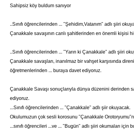
Sahipsiz köy buldum sanıyor
..Sınıfı öğrencilerinden ... "Şehidim,Vatanım" adlı şiiri okuy
Çanakkale savaşının canlı şahitlerinden en önemli kişisi hiç
..Sınıfı öğrencilerinden ... "Yarın ki Çanakkale" adlı şiiri ok
Çanakkale savaşları, inanılmaz bir vahşet karşısında direniş
öğretmenlerinden ... buraya davet ediyoruz.
Çanakkale Savaşı sonuçlarıyla dünya düzenini derinden sarsmı
ediyoruz.
...Sınıfı öğrencilerinden ... "Çanakkale" adlı şiir okuyacak.
Okulumuzun çok sesli korosunu "Çanakkale Orotoryumu"nu 
...sınıfı öğrencileri ...ve ... "Bugün" adlı şiiri okumaları içi