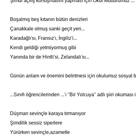
Şimdi açılış konuşmasını yapması için Okul Müdürümüz ... 
Boşalmış beş kıtanın bütün denizleri
Çanakkale olmuş sanki geçit yeri...
Karadağlı'sı, Fransız'ı, İngiliz'i...
Kendi geldiği yetmiyormuş gibi
Yanında bir de Hintli'si, Zelandalı'sı...
Günün anlam ve önemini belirtmesi için okulumuz sosyal bil
...Sınıfı öğrencilerinden ...'ı "Bir Yolcuya" adlı şiiri okumas
Düşman sevinçle karaya tırmanıyor
Şimdilik sessiz siperlere
Yürürken sevinçle,azametle