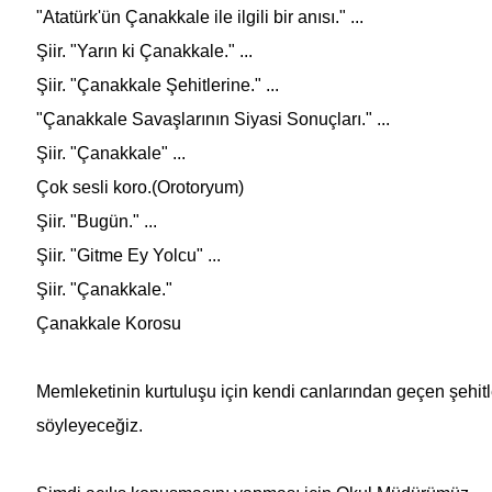
"Atatürk'ün Çanakkale ile ilgili bir anısı." ...
Şiir. "Yarın ki Çanakkale." ...
Şiir. "
Çanakkale Şehitleri
ne." ...
"
Çanakkale Savaşları
nın Siyasi Sonuçları." ...
Şiir. "Çanakkale" ...
Çok sesli koro.(Orotoryum)
Şiir. "Bugün." ...
Şiir. "Gitme Ey Yolcu" ...
Şiir. "Çanakkale."
Çanakkale Korosu
Memleketinin kurtuluşu için kendi canlarından geçen şehitle
söyleyeceğiz.