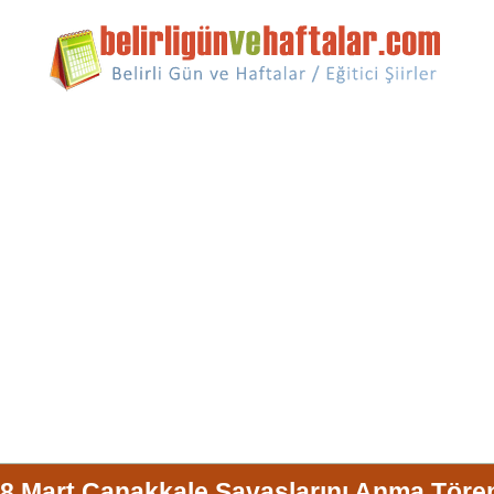
8 Mart Çanakkale Savaşlarını Anma Töre