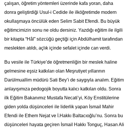
çalışan, öğretim yöntemleri üzerinde kafa yoran, daha
donra geliştirdiği Usul-i Cedide ile ilköğretimde modern
okullaşmaya öncülük eden
Selim Sabit Efendi
. Bu büyük
eğitimcimizin sonu ne oldu dersiniz. Yazdığı eğitim ile ilgili
bir kitapta “Hâl” sözcüğü geçtiği için Abdülhamit tarafından
meslekten atıldı, açlık içinde sefalet içinde can verdi.
Bu vesile ile Türkiye’de öğretmenliğin bir meslek haline
gelmesine eşsiz katkıları olan Meşrutiyet yıllarının
Darülmuallim müdürü Sati Bey’i de saygıyla analım. Eğitim
anlayışımıza pedogojik boyutta kalıcı katkıları oldu. Sonra
ilk Eğitim Bakanımız
Mustafa Necati
’yi, Köy Enstitülerine
giden yolda düşünceleri ile liderlik yapan İsmail Mahir
Efendi ile Ethem Nejat ve İ.Hakkı Baltacıoğlu’nu. Sonra bu
düşünceleri hayata geçiren İsmail Hakkı Tonguç,
Hasan Ali