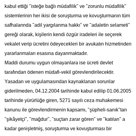
kabul ettiği "isteğe bağlı müdafilik" ve "zorunlu müdafilik"
sistemlerinin her ikisi de soruşturma ve kovuşturmanın tüm
safhalarında "adil yargılanma hakkı" ve "adaletin selameti"
gereği olarak, kişilerin kendi özgür iradeleri ile seçerek
vekalet verip ücretini ödeyecekleri bir
avukat
ın hizmetinden
yararlanmaları esasına dayanmaktadır.
Maddi durumu uygun olmayanlara ise ücreti devlet
tarafından ödenen müdafi-vekil görevlendirilecektir.
Yasadan ve uygulamasından kaynaklanan sorunlar
giderilmeden, 04.12.2004 tarihinde kabul edilip 01.06.2005
tarihinde yürürlüğe giren, 5271 sayılı ceza muhakemesi
kanunu ile görevlendirmenin kapsamı, "şüpheli-sanık"tan
"şikâyetçi", "mağdur", "suçtan zarar gören" ve "katılan" a
kadar genişletmiş, soruşturma ve kovuşturması bir