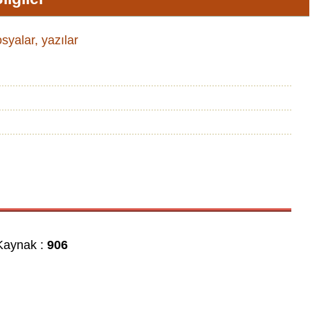
osyalar, yazılar
aynak :
906