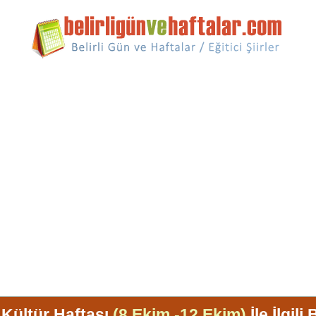
 Kültür Haftası
(8 Ekim -12 Ekim)
İle İlgili 