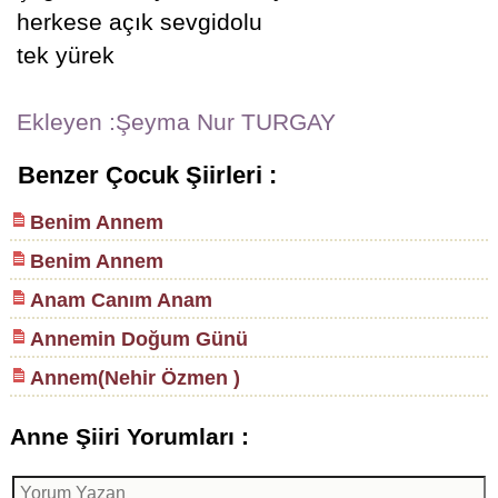
herkese açık sevgidolu
tek yürek
Ekleyen :Şeyma Nur TURGAY
Benzer Çocuk Şiirleri :
Benim Annem
Benim Annem
Anam Canım Anam
Annemin Doğum Günü
Annem(Nehir Özmen )
Anne Şiiri Yorumları :