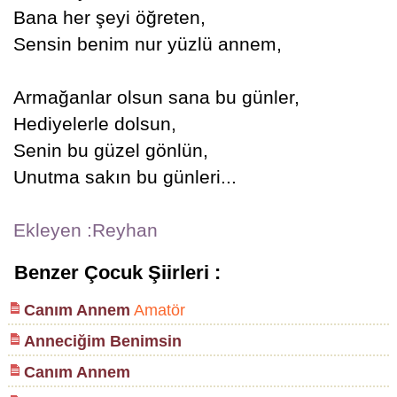
Bana her şeyi öğreten,
Sensin benim nur yüzlü annem,
Armağanlar olsun sana bu günler,
Hediyelerle dolsun,
Senin bu güzel gönlün,
Unutma sakın bu günleri...
Ekleyen :Reyhan
Benzer Çocuk Şiirleri :
Canım Annem
Amatör
Anneciğim Benimsin
Canım Annem