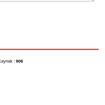
aynak :
906