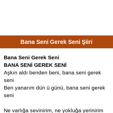
Bana Seni Gerek Seni Şiiri
Bana Seni Gerek Seni
BANA SENİ GEREK SENİ
Aşkın aldı benden beni, bana seni gerek
seni
Ben yanarım dün ü günü, bana seni gerek
seni
Ne varlığa sevinirim, ne yokluğa yerinirim