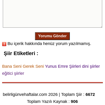
Yorumu Gönder
Bu içerik hakkında henüz yorum yazılmamış.
Şiir Etiketleri :
Bana Seni Gerek Seni
Yunus Emre Şiirleri
dini şiirler
eğitici şiirler
belirligünvehaftalar.com 2026 | Toplam Şiir :
6672
Toplam Yazılı Kaynak :
906