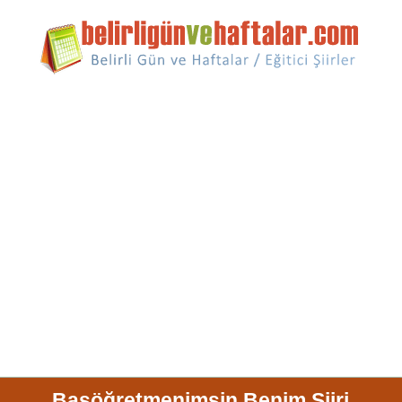
Başöğretmenimsin Benim Şiiri