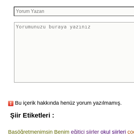
Bu içerik hakkında henüz yorum yazılmamış.
Şiir Etiketleri :
Başöğretmenimsin Benim
eğitici şiirler
okul şiirleri
çoc