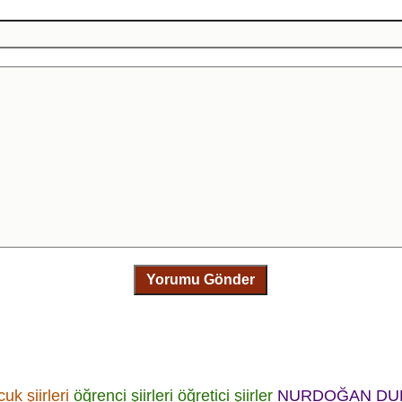
Yorumu Gönder
uk şiirleri
öğrenci şiirleri
öğretici şiirler
NURDOĞAN DU