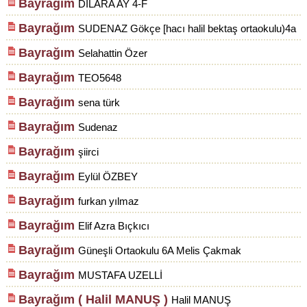
Bayrağım
DİLARA AY 4-F
Bayrağım
SUDENAZ Gökçe [hacı halil bektaş ortaokulu)4a
Bayrağım
Selahattin Özer
Bayrağım
TEO5648
Bayrağım
sena türk
Bayrağım
Sudenaz
Bayrağım
şiirci
Bayrağım
Eylül ÖZBEY
Bayrağım
furkan yılmaz
Bayrağım
Elif Azra Bıçkıcı
Bayrağım
Güneşli Ortaokulu 6A Melis Çakmak
Bayrağım
MUSTAFA UZELLİ
Bayrağım ( Halil MANUŞ )
Halil MANUŞ