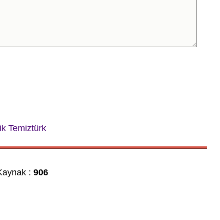
k Temiztürk
aynak :
906