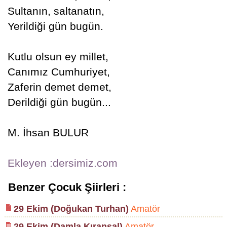
Sultanın, saltanatın,
Yerildiği gün bugün.
Kutlu olsun ey millet,
Canımız Cumhuriyet,
Zaferin demet demet,
Derildiği gün bugün...
M. İhsan BULUR
Ekleyen :dersimiz.com
Benzer Çocuk Şiirleri :
29 Ekim (Doğukan Turhan)
Amatör
29 Ekim (Damla Kıranşal)
Amatör