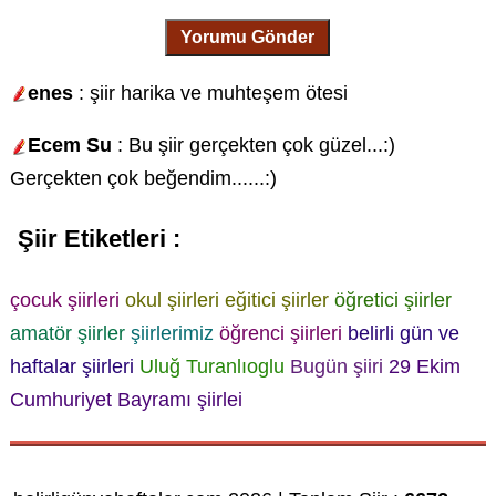
Yorumu Gönder
enes
: şiir harika ve muhteşem ötesi
Ecem Su
: Bu şiir gerçekten çok güzel...:)
Gerçekten çok beğendim......:)
Şiir Etiketleri :
çocuk şiirleri
okul şiirleri
eğitici şiirler
öğretici şiirler
amatör şiirler
şiirlerimiz
öğrenci şiirleri
belirli gün ve
haftalar şiirleri
Uluğ Turanlıoglu
Bugün şiiri
29 Ekim
Cumhuriyet Bayramı şiirlei