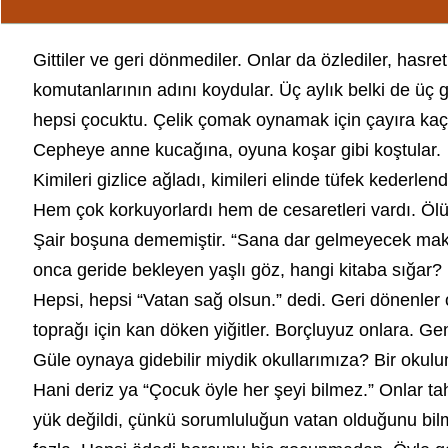
Gittiler ve geri dönmediler. Onlar da özlediler, hasr
komutanlarının adını koydular. Üç aylık belki de üç g
hepsi çocuktu. Çelik çomak oynamak için çayıra kaçan
Cepheye anne kucağına, oyuna koşar gibi koştular.
Kimileri gizlice ağladı, kimileri elinde tüfek kederle
Hem çok korkuyorlardı hem de cesaretleri vardı. Ölü
Şair boşuna dememiştir. “Sana dar gelmeyecek makb
onca geride bekleyen yaşlı göz, hangi kitaba sığar?
Hepsi, hepsi “Vatan sağ olsun.” dedi. Geri dönenler
toprağı için kan döken yiğitler. Borçluyuz onlara. G
Güle oynaya gidebilir miydik okullarımıza? Bir okulu
Hani deriz ya “Çocuk öyle her şeyi bilmez.” Onlar ta
yük değildi, çünkü sorumluluğun vatan olduğunu bilmek