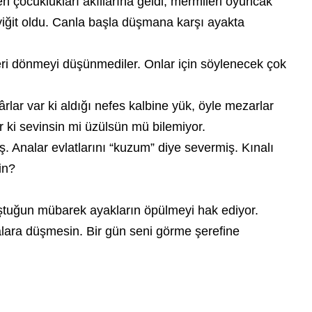
 çocuklukları akıllarına geldi, mermileri oyuncak
yiğit oldu. Canla başla düşmana karşı ayakta
geri dönmeyi düşünmediler. Onlar için söylenecek çok
ârlar var ki aldığı nefes kalbine yük, öyle mezarlar
var ki sevinsin mi üzülsün mü bilemiyor.
. Analar evlatlarını “kuzum” diye severmiş. Kınalı
in?
oştuğun mübarek ayakların öpülmeyi hak ediyor.
ara düşmesin. Bir gün seni görme şerefine