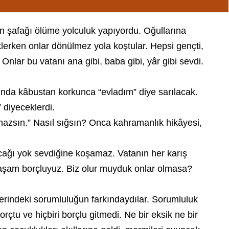
arın şafağı ölüme yolculuk yapıyordu. Oğullarına
klerken onlar dönülmez yola koştular. Hepsi gençti,
nlar bu vatanı ana gibi, baba gibi, yâr gibi sevdi.
larında kâbustan korkunca “evladım” diye sarılacak.
 diyeceklerdi.
azsın.” Nasıl sığsın? Onca kahramanlık hikâyesi,
acağı yok sevdiğine koşamaz. Vatanın her karış
r yaşam borçluyuz. Biz olur muyduk onlar olmasa?
lerindeki sorumluluğun farkındaydılar. Sorumluluk
çtu ve hiçbiri borçlu gitmedi. Ne bir eksik ne bir