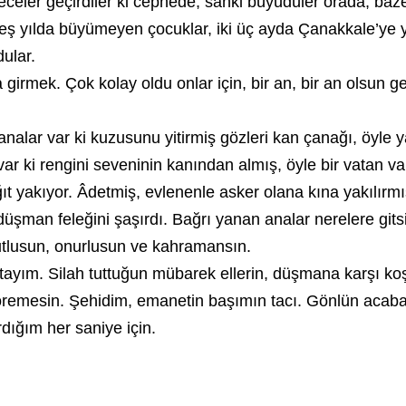
eler geçirdiler ki cephede, sanki büyüdüler orada, bazen
n beş yılda büyümeyen çocuklar, iki üç ayda Çanakkale’ye 
ular.
 girmek. Çok kolay oldu onlar için, bir an, bir an olsun 
 analar var ki kuzusunu yitirmiş gözleri kan çanağı, öyle y
ak var ki rengini seveninin kanından almış, öyle bir vatan 
 yakıyor. Âdetmiş, evlenenle asker olana kına yakılırmış
üşman feleğini şaşırdı. Bağrı yanan analar nerelere gits
mutlusun, onurlusun ve kahramansın.
tayım. Silah tuttuğun mübarek ellerin, düşmana karşı k
emesin. Şehidim, emanetin başımın tacı. Gönlün acabal
dığım her saniye için.