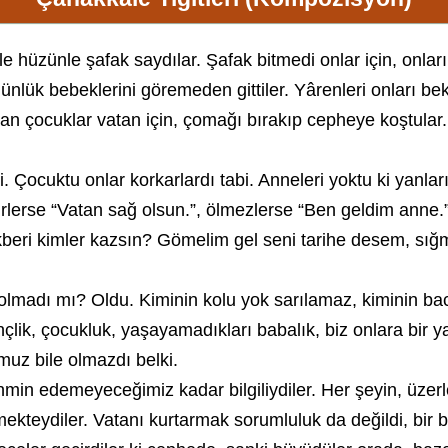
etle hüzünle şafak saydılar. Şafak bitmedi onlar için, onl
ünlük bebeklerini göremeden gittiler. Yârenleri onları be
 çocuklar vatan için, çomağı bırakıp cepheye koştular. O
ndi. Çocuktu onlar korkarlardı tabi. Anneleri yoktu ki yan
rlerse “Vatan sağ olsun.”, ölmezlerse “Ben geldim anne.”
eri kimler kazsın? Gömelim gel seni tarihe desem, sığm
 olmadı mı? Oldu. Kiminin kolu yok sarılamaz, kiminin b
ençlik, çocukluk, yaşayamadıkları babalık, biz onlara bi
muz bile olmazdı belki.
hmin edemeyeceğimiz kadar bilgiliydiler. Her şeyin, üzer
teydiler. Vatanı kurtarmak sorumluluk da değildi, bir bor