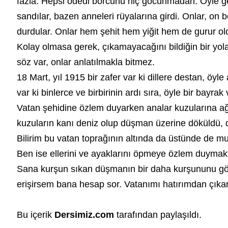
fazla. Hepsi ödedi borcunu hiç gocunmadan. Öyle gec
sandılar, bazen anneleri rüyalarına girdi. Onlar, o
durdular. Onlar hem şehit hem yiğit hem de gurur old
Kolay olmasa gerek, çıkamayacağını bildiğin bir yola
söz var, onlar anlatılmakla bitmez.
18 Mart, yıl 1915 bir
zafer
var ki dillere destan, öyle
var ki binlerce ve birbirinin ardı sıra, öyle bir bayr
Vatan şehidine özlem duyarken analar kuzularına ağıt
kuzuların kanı deniz olup düşman üzerine döküldü, d
Bilirim bu vatan toprağının altında da üstünde de 
Ben ise ellerini ve ayaklarını öpmeye özlem duymak
Sana kurşun sıkan düşmanın bir daha kurşununu gör
erişirsem bana hesap sor. Vatanımı hatırımdan çıkar
Bu içerik
Dersimiz.com
tarafından paylaşıldı.