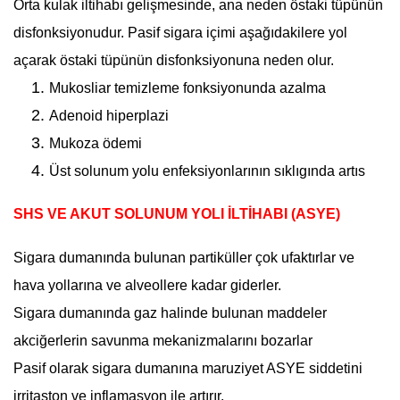
Orta kulak iltihabı gelişmesinde, ana neden östaki tüpünün
disfonksiyonudur.
Pasif sigara içimi
aşağıdakilere yol
açarak östaki tüpünün disfonksiyonuna neden olur.
Mukosliar temizleme fonksiyonunda azalma
Adenoid hiperplazi
Mukoza ödemi
Üst solunum yolu enfeksiyonlarının sıklıgında artıs
SHS VE AKUT SOLUNUM YOLI İLTİHABI (ASYE)
Sigara dumanında bulunan partiküller çok ufaktırlar ve
hava yollarına ve alveollere kadar giderler.
Sigara dumanında gaz halinde bulunan maddeler
akciğerlerin savunma mekanizmalarını bozarlar
Pasif olarak sigara dumanına maruziyet ASYE siddetini
irritaston ve inflamasyon ile artırır.