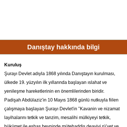
Danıştay hakkında bilgi
Kuruluş
Şurayı Devlet adıyla 1868 yılında
Danıştay
ın kurulması,
ülkede 19. yüzyılın ilk yıllarında başlayan ıslahat ve
yenileşme hareketlerinin en önemlilerinden biridir.
Padişah Abdülaziz'in 10 Mayıs 1868 günlü nutkuyla fiilen
çalışmaya başlayan Şurayı Devlet'in "Kavanin ve nizamat
layihalarını tetkik ve tanzim, mesalihi mülkiyeyi tetkik,
hükümet ile eşhas beyninde mütehaddis deaviyi rü'yet ve