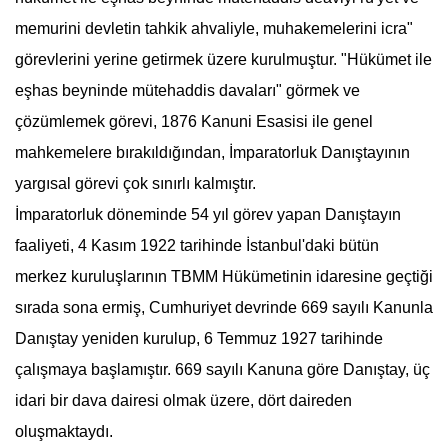
memurini devletin tahkik ahvaliyle, muhakemelerini icra"
görevlerini yerine getirmek üzere kurulmuştur. "Hükümet ile
eşhas beyninde mütehaddis davaları" görmek ve
çözümlemek görevi, 1876 Kanuni Esasisi ile genel
mahkemelere bırakıldığından, İmparatorluk
Danıştay
ının
yargısal görevi çok sınırlı kalmıştır.
İmparatorluk döneminde 54 yıl görev yapan
Danıştay
ın
faaliyeti, 4 Kasım 1922 tarihinde İstanbul'daki bütün
merkez kuruluşlarının TBMM Hükümetinin idaresine geçtiği
sırada sona ermiş, Cumhuriyet devrinde 669 sayılı Kanunla
Danıştay
yeniden kurulup, 6 Temmuz 1927 tarihinde
çalışmaya başlamıştır. 669 sayılı Kanuna göre
Danıştay
, üç
idari bir dava dairesi olmak üzere, dört daireden
oluşmaktaydı.