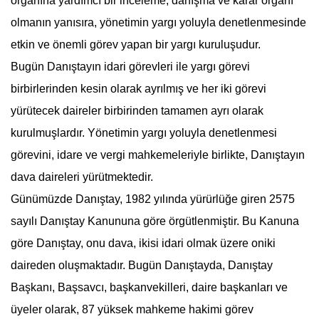
organına yardımcı bir inceleme, danışma ve karar organı
olmanın yanısıra, yönetimin yargı yoluyla denetlenmesinde
etkin ve önemli görev yapan bir yargı kuruluşudur.
Bugün
Danıştay
ın idari görevleri ile yargı görevi
birbirlerinden kesin olarak ayrılmış ve her iki görevi
yürütecek daireler birbirinden tamamen ayrı olarak
kurulmuşlardır. Yönetimin yargı yoluyla denetlenmesi
görevini, idare ve vergi mahkemeleriyle birlikte,
Danıştay
ın
dava daireleri yürütmektedir.
Günümüzde
Danıştay
, 1982 yılında yürürlüğe giren 2575
sayılı
Danıştay
Kanununa göre örgütlenmiştir. Bu Kanuna
göre
Danıştay
, onu dava, ikisi idari olmak üzere oniki
daireden oluşmaktadır. Bugün
Danıştay
da,
Danıştay
Başkanı, Başsavcı, başkanvekilleri, daire başkanları ve
üyeler olarak, 87 yüksek mahkeme hakimi görev