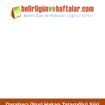
Darabacı (Nuri Hakan Tataroğlu) Şiiri