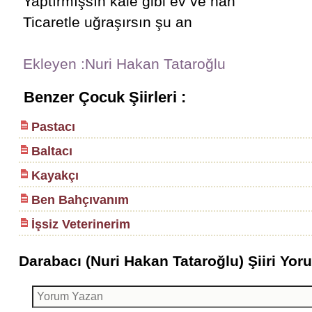
Yaptırmışsın kale gibi ev ve han
Ticaretle uğraşırsın şu an
Ekleyen :Nuri Hakan Tataroğlu
Benzer Çocuk Şiirleri :
Pastacı
Baltacı
Kayakçı
Ben Bahçıvanım
İşsiz Veterinerim
Darabacı (Nuri Hakan Tataroğlu) Şiiri Yoru