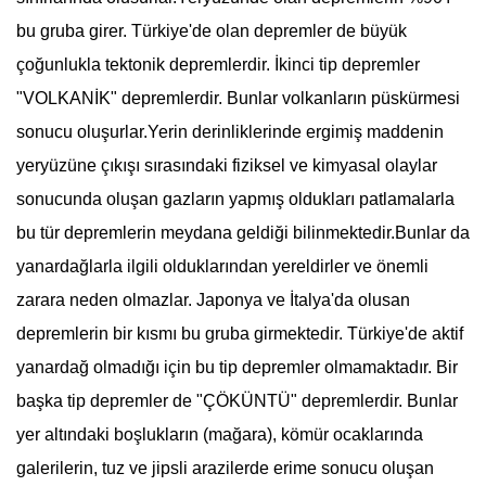
bu gruba girer. Türkiye'de olan
deprem
ler de büyük
çoğunlukla tektonik
deprem
lerdir. İkinci tip
deprem
ler
"
VOLKANİK
"
deprem
lerdir. Bunlar volkanların püskürmesi
sonucu oluşurlar.Yerin derinliklerinde ergimiş maddenin
yeryüzüne çıkışı sırasındaki fiziksel ve kimyasal olaylar
sonucunda oluşan gazların yapmış oldukları patlamalarla
bu tür
deprem
lerin meydana geldiği bilinmektedir.Bunlar da
yanardağlarla ilgili olduklarından yereldirler ve önemli
zarara neden olmazlar. Japonya ve İtalya'da olusan
deprem
lerin bir kısmı bu gruba girmektedir. Türkiye'de aktif
yanardağ olmadığı için bu tip
deprem
ler olmamaktadır. Bir
başka tip
deprem
ler de "
ÇÖKÜNTÜ
"
deprem
lerdir. Bunlar
yer altındaki boşlukların (mağara), kömür ocaklarında
galerilerin, tuz ve jipsli arazilerde erime sonucu oluşan