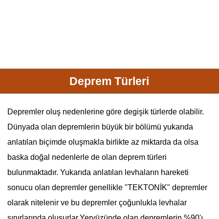
Deprem Türleri
Depremler oluş nedenlerine göre degişik türlerde olabilir.
Dünyada olan
deprem
lerin büyük bir bölümü yukarıda
anlatılan biçimde oluşmakla birlikte az miktarda da olsa
baska doğal nedenlerle de olan
deprem
türleri
bulunmaktadır. Yukarıda anlatılan levhaların hareketi
sonucu olan
deprem
ler genellikle "
TEKTONİK
"
deprem
ler
olarak nitelenir ve bu
deprem
ler çoğunlukla levhalar
sınırlarında olusurlar.Yeryüzünde olan
deprem
lerin %90'ı