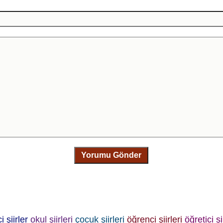
Yorumu Gönder
i şiirler
okul şiirleri
çocuk şiirleri
öğrenci şiirleri
öğretici şi