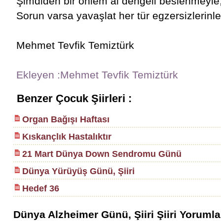
Şimdiden bir önlem al dengeli beslenmeyle
Sorun varsa yavaşlat her tür egzersizlerin
Mehmet Tevfik Temiztürk
Ekleyen :Mehmet Tevfik Temiztürk
Benzer Çocuk Şiirleri :
Organ Bağışı Haftası
Kıskançlık Hastalıktır
21 Mart Dünya Down Sendromu Günü
Dünya Yürüyüş Günü, Şiiri
Hedef 36
Dünya Alzheimer Günü, Şiiri Şiiri Yorumlar