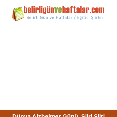
Dünya Alzheimer Günü, Şiiri Şiiri