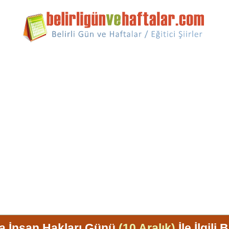
a İnsan Hakları Günü
(10 Aralık)
İle İlgili B