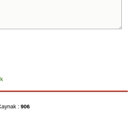
rk
aynak :
906