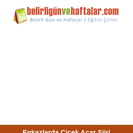
Enkazlarda Çiçek Açar Şiiri