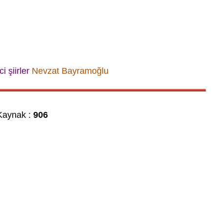
ci şiirler
Nevzat Bayramoğlu
aynak :
906