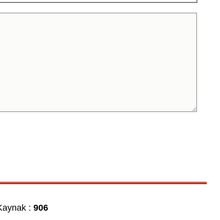
aynak :
906