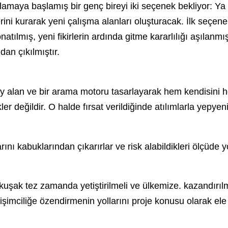
lamaya başlamış bir genç bireyi iki seçenek bekliyor: Y
ini kurarak yeni çalışma alanları oluşturacak. İlk seçen
natılmış, yeni fikirlerin ardında gitme kararlılığı aşılanmı
dan çıkılmıştır.
y alan ve bir arama motoru tasarlayarak hem kendisini hem
r değildir. O halde fırsat verildiğinde atılımlarla yepye
nı kabuklarından çıkarırlar ve risk alabildikleri ölçüde yol
uşak tez zamanda yetiştirilmeli ve ülkemize. kazandırılma
irişimciliğe özendirmenin yollarını proje konusu olarak e