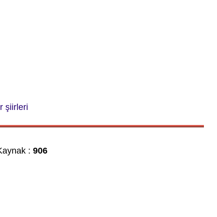
 şiirleri
aynak :
906