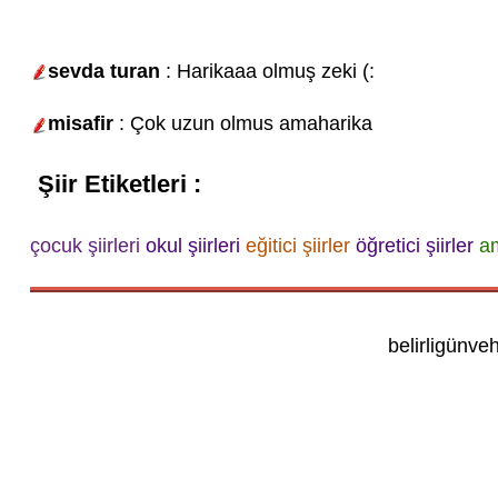
sevda turan
: Harikaaa olmuş zeki (:
misafir
: Çok uzun olmus amaharika
Şiir Etiketleri :
çocuk şiirleri
okul şiirleri
eğitici şiirler
öğretici şiirler
am
belirligünve