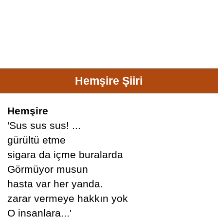
Hemşire Şiiri
Hemşire
'Sus sus sus! ...
gürültü etme
sigara da içme buralarda
Görmüyor musun
hasta var her yanda.
zarar vermeye hakkın yok
O insanlara...'