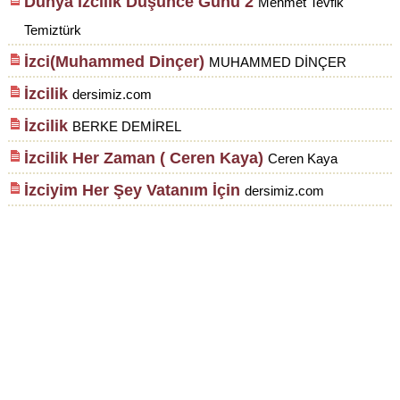
Dünya İzcilik Düşünce Günü 2
Mehmet Tevfik
Temiztürk
İzci(Muhammed Dinçer)
MUHAMMED DİNÇER
İzcilik
dersimiz.com
İzcilik
BERKE DEMİREL
İzcilik Her Zaman ( Ceren Kaya)
Ceren Kaya
İzciyim Her Şey Vatanım İçin
dersimiz.com