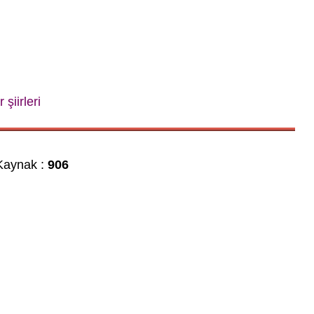
 şiirleri
aynak :
906