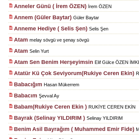
Anneler Günü ( İrem ÖZEN)
İrem ÖZEN
Annem (Güler Baytar)
Güler Baytar
Anneme Hediye ( Selis Şen)
Selis Şen
Atam
melay sövgü ve şenay sövgü
Atam
Selin Yurt
Atam Sen Benim Herşeyimsin
Elif Gülce ÖZEN İMK
Atatür Kü Çok Seviyorum(Rukiye Ceren Ekin)
R
Babacığım
Hasan Mükerrem
Babacım
Şevval Ay
Babam(Rukiye Ceren Ekin )
RUKİYE CEREN EKİN
Bayrak (Selinay YILDIRIM )
Selinay YILDIRIM
Benim Asil Bayrağım ( Muhammed Emir Fide)
M