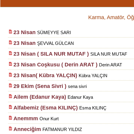
Karma, Amatör, Öğrenc
23 Nisan
SÜMEYYE SARI
23 Nisan
ŞEVVAL GÜLCAN
23 Nisan ( SILA NUR MUTAF )
SILA NUR MUTAF
23 Nisan Coşkusu ( Derin ARAT )
Derin ARAT
23 Nisan( Kübra YALÇIN)
Kübra YALÇIN
29 Ekim (Sena Sivri )
sena sivri
Ailem (Edanur Kaya)
Edanur Kaya
Alfabemiz (Esma KILINÇ)
Esma KILINÇ
Anemmm
Onur Kurt
Anneciğim
FATMANUR YILDIZ