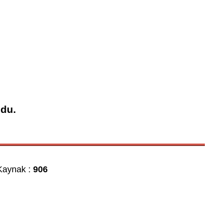
ndu.
aynak :
906