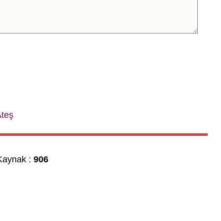
Ateş
aynak :
906