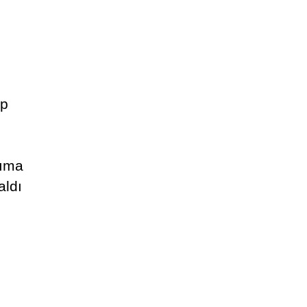
ep
ğıma
aldı