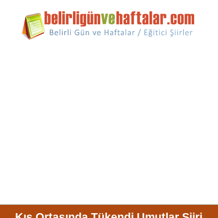
Kış Ortasında Tükendi Umutlar Şiiri