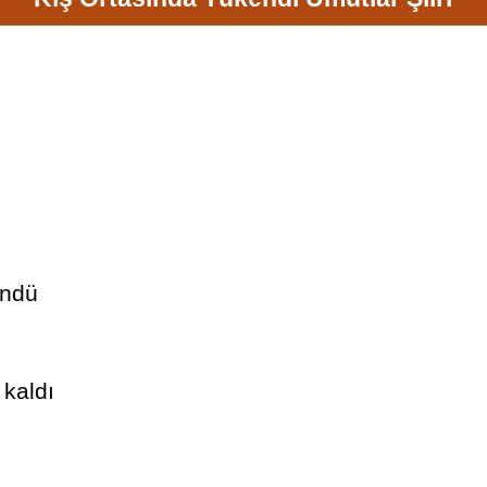
öndü
kaldı