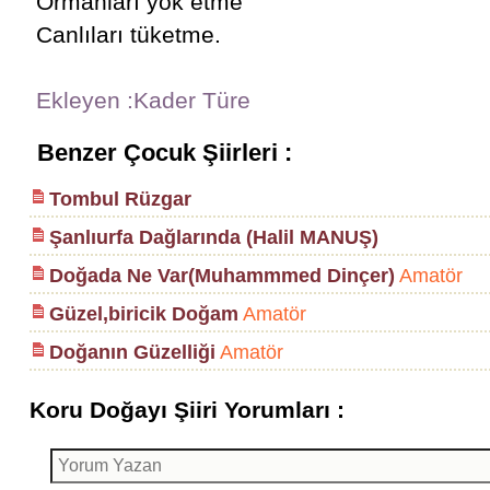
Ormanları yok etme
Canlıları tüketme.
Ekleyen :Kader Türe
Benzer Çocuk Şiirleri :
Tombul Rüzgar
Şanlıurfa Dağlarında (Halil MANUŞ)
Doğada Ne Var(Muhammmed Dinçer)
Amatör
Güzel,biricik Doğam
Amatör
Doğanın Güzelliği
Amatör
Koru Doğayı Şiiri Yorumları :