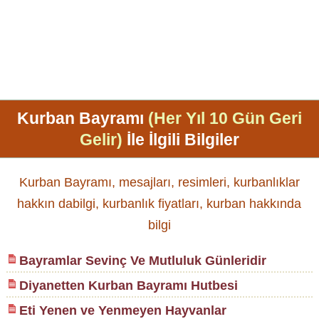
Kurban Bayramı
(Her Yıl 10 Gün Geri
Gelir)
İle İlgili Bilgiler
Kurban Bayramı, mesajları, resimleri, kurbanlıklar
hakkın dabilgi, kurbanlık fiyatları, kurban hakkında
bilgi
Bayramlar Sevinç Ve Mutluluk Günleridir
Diyanetten Kurban Bayramı Hutbesi
Eti Yenen ve Yenmeyen Hayvanlar