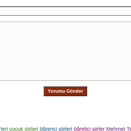
Yorumu Gönder
rleri
çocuk şiirleri
öğrenci şiirleri
öğretici şiirler
Mehmet Te