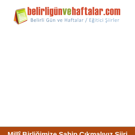
Millî Birliğimize Sahip Çıkmalıyız Şiiri