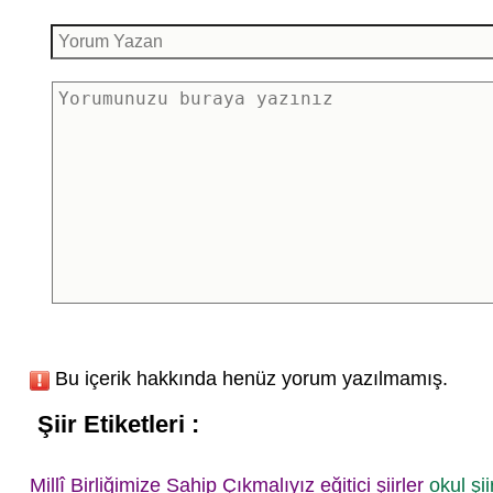
Bu içerik hakkında henüz yorum yazılmamış.
Şiir Etiketleri :
Millî Birliğimize Sahip Çıkmalıyız
eğitici şiirler
okul şii