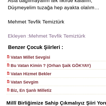
Asla dağılmayalım tek fikirde kalalım,
Düşmeyelim tuzağa hep ayakta olalım…
Mehmet Tevfik Temiztürk
Ekleyen :Mehmet Tevfik Temiztürk
Benzer Çocuk Şiirleri :
Vatan Millet Sevgisi
Bu Vatan Kimin ? (Orhan Şaik GÖKYAY)
Vatan Hizmet Bekler
Vatan Sevgim
Biz, En Şanlı Milletiz
Millî Birliğimize Sahip Çıkmalıyız Şiiri Yor