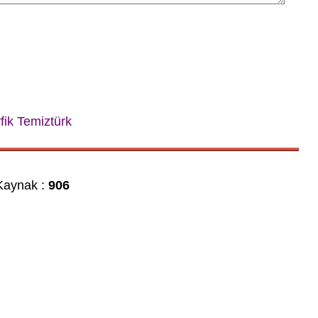
ik Temiztürk
aynak :
906