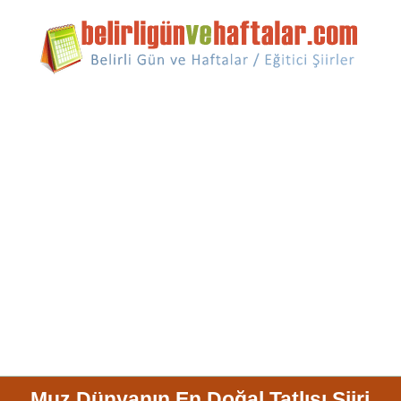
Muz Dünyanın En Doğal Tatlısı Şiiri