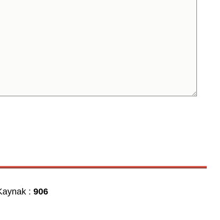
aynak :
906