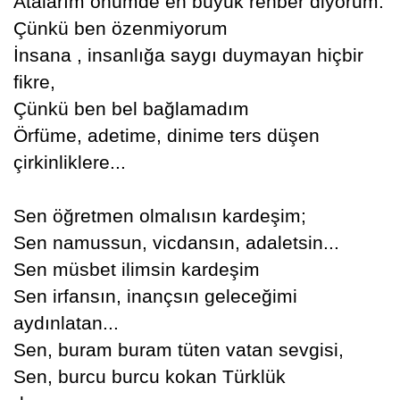
Atalarım önümde en büyük rehber diyorum.
Çünkü ben özenmiyorum
İnsana , insanlığa saygı duymayan hiçbir
fikre,
Çünkü ben bel bağlamadım
Örfüme, adetime, dinime ters düşen
çirkinliklere...
Sen öğretmen olmalısın kardeşim;
Sen namussun, vicdansın, adaletsin...
Sen müsbet ilimsin kardeşim
Sen irfansın, inançsın geleceğimi
aydınlatan...
Sen, buram buram tüten vatan sevgisi,
Sen, burcu burcu kokan Türklük