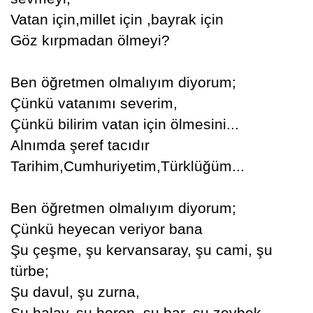
Vatan için,millet için ,bayrak için
Göz kırpmadan ölmeyi?
Ben öğretmen olmalıyım diyorum;
Çünkü vatanımı severim,
Çünkü bilirim vatan için ölmesini...
Alnımda şeref tacıdır
Tarihim,Cumhuriyetim,Türklüğüm...
Ben öğretmen olmalıyım diyorum;
Çünkü heyecan veriyor bana
Şu çeşme, şu kervansaray, şu cami, şu
türbe;
Şu davul, şu zurna,
Şu halay, şu horon, şu bar, şu zeybek...