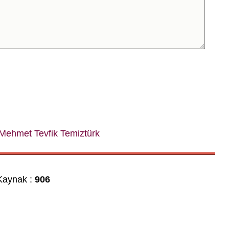
Mehmet Tevfik Temiztürk
aynak :
906