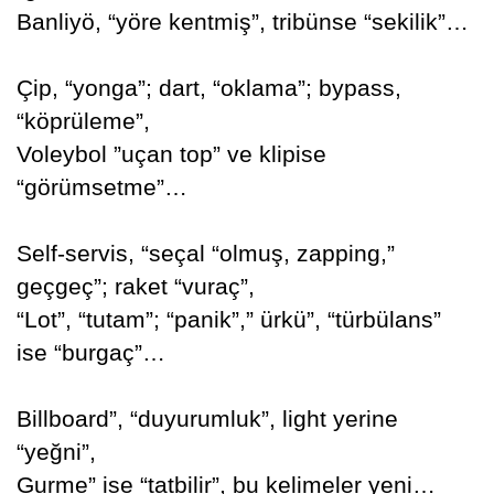
Banliyö, “yöre kentmiş”, tribünse “sekilik”…
Çip, “yonga”; dart, “oklama”; bypass,
“köprüleme”,
Voleybol ”uçan top” ve klipise
“görümsetme”…
Self-servis, “seçal “olmuş, zapping,”
geçgeç”; raket “vuraç”,
“Lot”, “tutam”; “panik”,” ürkü”, “türbülans”
ise “burgaç”…
Billboard”, “duyurumluk”, light yerine
“yeğni”,
Gurme” ise “tatbilir”, bu kelimeler yeni…