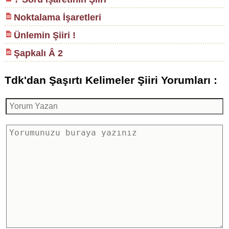
Noktalama İşaretleri
Ünlemin Şiiri !
Şapkalı Â 2
Tdk'dan Şaşırtı Kelimeler Şiiri Yorumları :