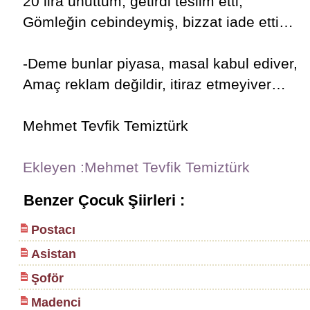
20 lira unuttum, getirdi teslim etti,
Gömleğin cebindeymiş, bizzat iade etti…
-Deme bunlar piyasa, masal kabul ediver,
Amaç reklam değildir, itiraz etmeyiver…
Mehmet Tevfik Temiztürk
Ekleyen :Mehmet Tevfik Temiztürk
Benzer Çocuk Şiirleri :
Postacı
Asistan
Şoför
Madenci