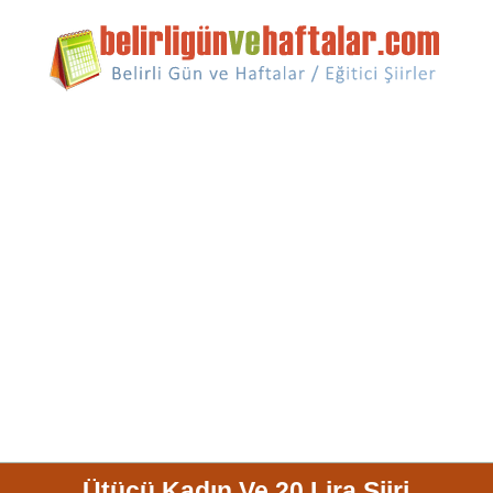
Ütücü Kadın Ve 20 Lira Şiiri