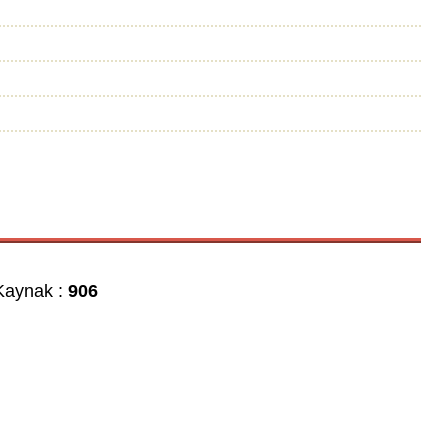
aynak :
906