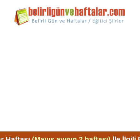
ar Haftası
(Mayıs ayının 2.haftası)
İle İlgili