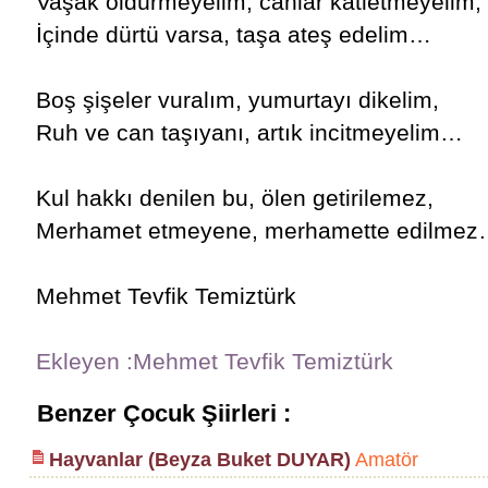
Vaşak öldürmeyelim, canlar katletmeyelim,
İçinde dürtü varsa, taşa ateş edelim…
Boş şişeler vuralım, yumurtayı dikelim,
Ruh ve can taşıyanı, artık incitmeyelim…
Kul hakkı denilen bu, ölen getirilemez,
Merhamet etmeyene, merhamette edilme
Mehmet Tevfik Temiztürk
Ekleyen :Mehmet Tevfik Temiztürk
Benzer Çocuk Şiirleri :
Hayvanlar (Beyza Buket DUYAR)
Amatör