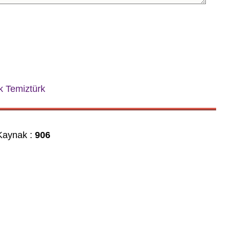
k Temiztürk
aynak :
906