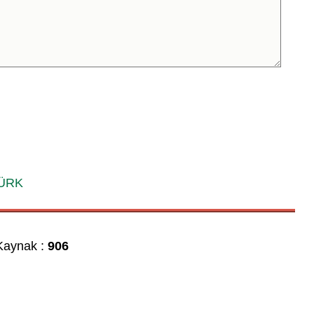
TÜRK
aynak :
906