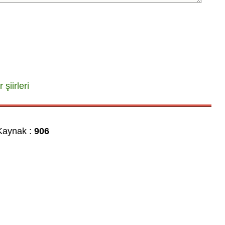
 şiirleri
aynak :
906