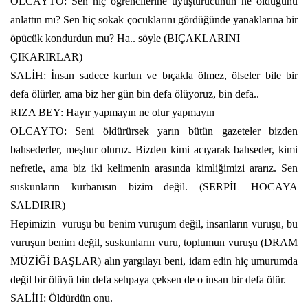
OLCAYTO: Sen hiç öğrencilerine uyuşturucunun ne olduğunu
anlattın mı? Sen hiç sokak çocuklarını gördüğünde yanaklarına bir
öpücük kondurdun mu? Ha.. söyle (BIÇAKLARINI
ÇIKARIRLAR)
SALİH: İnsan sadece kurlun ve bıçakla ölmez, ölseler bile bir
defa ölürler, ama biz her gün bin defa ölüyoruz, bin defa..
RIZA BEY: Hayır yapmayın ne olur yapmayın
OLCAYTO: Seni öldürürsek yarın bütün gazeteler bizden
bahsederler, meşhur oluruz. Bizden kimi acıyarak bahseder, kimi
nefretle, ama biz iki kelimenin arasında kimliğimizi ararız. Sen
suskunların kurbanısın bizim değil. (SERPİL HOCAYA
SALDIRIR)
Hepimizin
vuruşu bu benim vuruşum değil, insanların vuruşu, bu
vuruşun benim değil, suskunların vuru, toplumun vuruşu (DRAM
MÜZİĞİ BAŞLAR) alın yargılayı beni, idam edin hiç umurumda
değil bir ölüyü bin defa sehpaya çeksen de o insan bir defa ölür.
SALİH: Öldürdün onu.