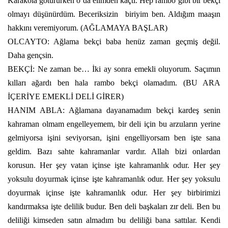
Karakola götürürken o da elimden kaçtı. Hep rambo gibi bir bekçi
olmayı düşünürdüm. Beceriksizin
biriyim ben. Aldığım maaşın
hakkını veremiyorum. (AĞLAMAYA BAŞLAR)
OLCAYTO: Ağlama bekçi baba henüz zaman geçmiş değil.
Daha gençsin.
BEKÇİ: Ne zaman be… İki ay sonra emekli oluyorum. Saçımın
kılları ağardı ben hala rambo bekçi olamadım. (BU ARA
İÇERİYE EMEKLİ DELİ GİRER)
HANIM ABLA: Ağlamana dayanamadım bekçi kardeş senin
kahraman olmam engelleyemem, bir deli için bu arzuların yerine
gelmiyorsa işini seviyorsan, işini engelliyorsam ben işte sana
geldim. Bazı sahte kahramanlar vardır. Allah bizi onlardan
korusun. Her şey vatan içinse işte kahramanlık odur. Her şey
yoksulu doyurmak içinse işte kahramanlık odur. Her şey yoksulu
doyurmak içinse işte kahramanlık odur. Her şey birbirimizi
kandırmaksa işte delilik budur. Ben deli başkaları zır deli. Ben bu
deliliği kimseden satın almadım bu deliliği bana sattılar. Kendi