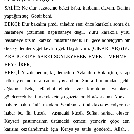
SALİH: Ne olur vazgeçme bekçi baba, kurbanın olayım. Benim
yaptığım suç. Götür beni.
BEKÇİ: Dur bakalım şimdi anladım seni önce karakola sonra da
hastaneye götürmeli hapishaneye değil. Yürü karakola yürü
hastaneye bizim
karakol misafirhanedir. Bu gece nöbetçiyim bir
de çay demleriz gel keyfim gel. Haydi yürü. (ÇIKARLAR) (BU
ARA İÇERİYE ŞARKI SÖYLEYEREK EMEKLİ MEHMET
BEY GİRER)
BEKÇİ: Yaz demedim, kış demedim. Avlandım. Rakı içtim, şarap
içtim yaylandım a canım yaylandım. Sonra burnumdan geldi
ağladım. Bekçi efendini elinden zor kurtuldum. Yakalarsa
gönderecek beni
memlekete şu gazetelere bi göz atalım. Abov…
habere bakın ünlü manken Semiramiz Gıdıklakıs evleniyor ne
haber be. İki buçuk
yaşındaki küçük Şefkat şarkıcı oluyor.
Kayseri pastırmasının üstündeki çemeni yemeyin çöpe atın
karısını cezalandırmak için Kenya’ya tatile gönderdi. Allah…