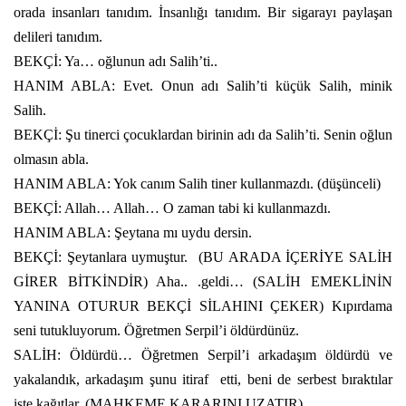
orada insanları tanıdım. İnsanlığı tanıdım. Bir sigarayı paylaşan
delileri tanıdım.
BEKÇİ: Ya… oğlunun adı Salih’ti..
HANIM ABLA: Evet. Onun adı Salih’ti küçük Salih, minik
Salih.
BEKÇİ: Şu tinerci çocuklardan birinin adı da Salih’ti. Senin oğlun
olmasın abla.
HANIM ABLA: Yok canım Salih tiner kullanmazdı. (düşünceli)
BEKÇİ: Allah… Allah… O zaman tabi ki kullanmazdı.
HANIM ABLA: Şeytana mı uydu dersin.
BEKÇİ: Şeytanlara uymuştur.
(BU ARADA İÇERİYE SALİH
GİRER BİTKİNDİR) Aha.. .geldi… (SALİH EMEKLİNİN
YANINA OTURUR BEKÇİ SİLAHINI ÇEKER) Kıpırdama
seni tutukluyorum. Öğretmen Serpil’i öldürdünüz.
SALİH: Öldürdü… Öğretmen Serpil’i arkadaşım öldürdü ve
yakalandık, arkadaşım şunu itiraf
etti, beni de serbest bıraktılar
işte kağıtlar. (MAHKEME KARARINI UZATIR)