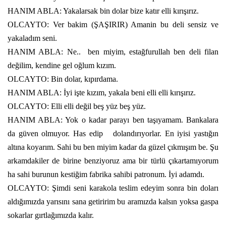
HANIM ABLA: Yakalarsak bin dolar bize katır elli kırışırız.
OLCAYTO: Ver bakim (ŞAŞIRIR) Amanin bu deli sensiz ve
yakaladım seni.
HANIM ABLA: Ne..
ben miyim, estağfurullah ben deli filan
değilim, kendine gel oğlum kızım.
OLCAYTO: Bin dolar, kıpırdama.
HANIM ABLA: İyi işte kızım, yakala beni elli elli kırışırız.
OLCAYTO: Elli elli değil beş yüz beş yüz.
HANIM ABLA: Yok o kadar parayı ben taşıyamam. Bankalara
da güven olmuyor. Has edip
dolandırıyorlar. En iyisi yastığın
altına koyarım. Sahi bu ben miyim kadar da güzel çıkmışım be. Şu
arkamdakiler de birine benziyoruz ama bir türlü çıkartamıyorum
ha sahi burunun kestiğim fabrika sahibi patronum. İyi adamdı.
OLCAYTO: Şimdi seni karakola teslim edeyim sonra bin doları
aldığımızda yarısını sana getiririm bu aramızda kalsın yoksa gaspa
sokarlar gırtlağımızda kalır.