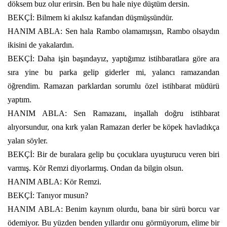
döksem buz olur erirsin. Ben bu hale niye düştüm dersin.
BEKÇİ: Bilmem ki akılsız kafandan düşmüşsündür.
HANIM ABLA: Sen hala Rambo olamamışsın, Rambo olsaydın
ikisini de yakalardın.
BEKÇİ: Daha işin başındayız, yaptığımız istihbaratlara göre ara
sıra yine bu parka gelip giderler mi, yalancı ramazandan
öğrendim. Ramazan parklardan sorumlu özel istihbarat müdürü
yaptım.
HANIM ABLA: Sen Ramazanı, inşallah doğru istihbarat
alıyorsundur, ona kırk yalan Ramazan derler be köpek havladıkça
yalan söyler.
BEKÇİ: Bir de buralara gelip bu çocuklara uyuşturucu veren biri
varmış. Kör Remzi diyorlarmış. Ondan da bilgin olsun.
HANIM ABLA: Kör Remzi.
BEKÇİ: Tanıyor musun?
HANIM ABLA: Benim kaynım olurdu, bana bir sürü borcu var
ödemiyor. Bu yüzden benden yıllardır onu görmüyorum, elime bir