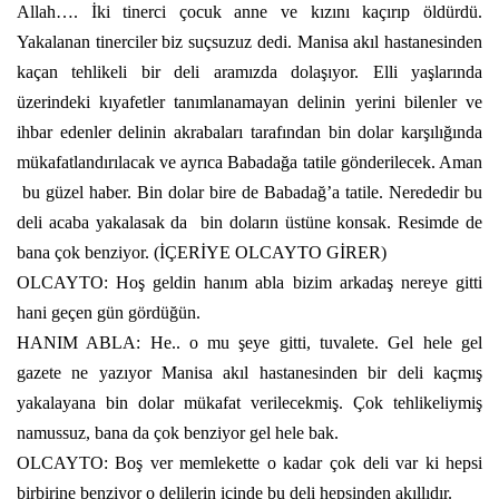
Allah…. İki tinerci çocuk anne ve kızını kaçırıp öldürdü.
Yakalanan tinerciler biz suçsuzuz dedi. Manisa akıl hastanesinden
kaçan tehlikeli bir deli aramızda dolaşıyor. Elli yaşlarında
üzerindeki kıyafetler tanımlanamayan delinin yerini bilenler ve
ihbar edenler delinin akrabaları tarafından bin dolar karşılığında
mükafatlandırılacak ve ayrıca Babadağa tatile gönderilecek. Aman
bu güzel haber. Bin dolar bire de Babadağ’a tatile. Nerededir bu
deli acaba yakalasak da
bin doların üstüne konsak. Resimde de
bana çok benziyor. (İÇERİYE OLCAYTO GİRER)
OLCAYTO: Hoş geldin hanım abla bizim arkadaş nereye gitti
hani geçen gün gördüğün.
HANIM ABLA: He.. o mu şeye gitti, tuvalete. Gel hele gel
gazete ne yazıyor Manisa akıl hastanesinden bir deli kaçmış
yakalayana bin dolar mükafat verilecekmiş. Çok tehlikeliymiş
namussuz, bana da çok benziyor gel hele bak.
OLCAYTO: Boş ver memlekette o kadar çok deli var ki hepsi
birbirine benziyor o delilerin içinde bu deli hepsinden akıllıdır.