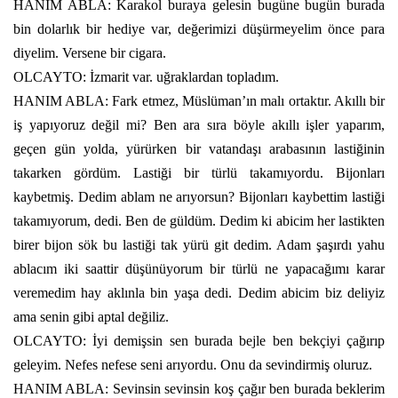
HANIM ABLA: Karakol buraya gelesin bugüne bugün burada
bin dolarlık bir hediye var, değerimizi düşürmeyelim önce para
diyelim. Versene bir cigara.
OLCAYTO: İzmarit var. uğraklardan topladım.
HANIM ABLA: Fark etmez, Müslüman’ın malı ortaktır. Akıllı bir
iş yapıyoruz değil mi? Ben ara sıra böyle akıllı işler yaparım,
geçen gün yolda, yürürken bir vatandaşı arabasının lastiğinin
takarken gördüm. Lastiği bir türlü takamıyordu. Bijonları
kaybetmiş. Dedim ablam ne arıyorsun? Bijonları kaybettim lastiği
takamıyorum, dedi. Ben de güldüm. Dedim ki abicim her lastikten
birer bijon sök bu lastiği tak yürü git dedim. Adam şaşırdı yahu
ablacım iki saattir düşünüyorum bir türlü ne yapacağımı karar
veremedim hay aklınla bin yaşa dedi. Dedim abicim biz deliyiz
ama senin gibi aptal değiliz.
OLCAYTO: İyi demişsin sen burada bejle ben bekçiyi çağırıp
geleyim. Nefes nefese seni arıyordu. Onu da sevindirmiş oluruz.
HANIM ABLA: Sevinsin sevinsin koş çağır ben burada beklerim