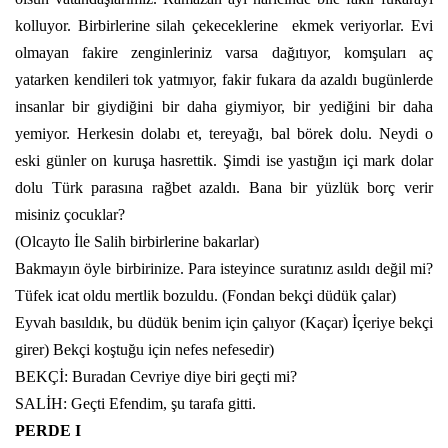
kolluyor. Birbirlerine silah çekeceklerine
ekmek veriyorlar. Evi
olmayan fakire zenginleriniz varsa dağıtıyor, komşuları aç
yatarken kendileri tok yatmıyor, fakir fukara da azaldı bugünlerde
insanlar bir giydiğini bir daha giymiyor, bir yediğini bir daha
yemiyor. Herkesin dolabı et, tereyağı, bal börek dolu. Neydi o
eski günler on kuruşa hasrettik. Şimdi ise yastığın içi mark dolar
dolu Türk parasına rağbet azaldı. Bana bir yüzlük borç verir
misiniz çocuklar?
(Olcayto İle Salih birbirlerine bakarlar)
Bakmayın öyle birbirinize. Para isteyince suratınız asıldı değil mi?
Tüfek icat oldu mertlik bozuldu. (Fondan bekçi düdük çalar)
Eyvah basıldık, bu düdük benim için çalıyor (Kaçar) İçeriye bekçi
girer) Bekçi koştuğu için nefes nefesedir)
BEKÇİ: Buradan Cevriye diye biri geçti mi?
SALİH: Geçti Efendim, şu tarafa gitti.
PERDE I