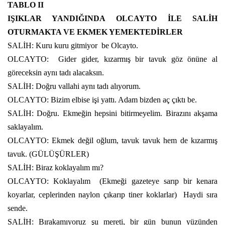
TABLO II
IŞIKLAR YANDIĞINDA OLCAYTO İLE SALİH
OTURMAKTA VE EKMEK YEMEKTEDİRLER
SALİH: Kuru kuru gitmiyor
be Olcayto.
OLCAYTO:
Gider gider, kızarmış bir tavuk göz önüne al
göreceksin aynı tadı alacaksın.
SALİH: Doğru vallahi aynı tadı alıyorum.
OLCAYTO: Bizim elbise işi yattı. Adam bizden aç çıktı be.
SALİH: Doğru. Ekmeğin hepsini bitirmeyelim. Birazını akşama
saklayalım.
OLCAYTO: Ekmek değil oğlum, tavuk tavuk hem de kızarmış
tavuk. (GÜLÜŞÜRLER)
SALİH: Biraz koklayalım mı?
OLCAYTO: Koklayalım
(Ekmeği gazeteye sarıp bir kenara
koyarlar, ceplerinden naylon çıkarıp tiner koklarlar)
Haydi sıra
sende.
SALİH: Bırakamıyoruz şu mereti, bir gün bunun yüzünden