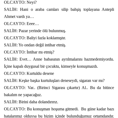
OLCAYTO: Neyi?
SALİH: Hani o araba camları silip bahşiş toplayana Antepli
Ahmet vardı ya…
OLCAYTO: Eeee…
SALİH: Pazar yerinde ölü bulunmuş.
OLCAYTO: Baliyi fazla koklamıştır.
SALİH: Yo ondan değil intihar etmiş.
OLCAYTO: İntihar mı etmiş?
SALİH: Evet… Anne babasının ayrılmalarını hazmedemiyordu.
İçine kapalı duygusal bir çocuktu, kimseyle konuşmazdı.
OLCAYTO: Kurtuldu desene
SALİH: Keşke başka kurtuluşları deneseydi, sigaran var mı?
OLCAYTO: Var.. (Birinci Sigarası çıkartır) Al.. Bu da bitince
bakalım ne yapacağuz.
SALİH: Birini daha dolandırırız.
OLCAYTO: Bu konuşman hoşuma gitmedi.
Bu güne kadar bazı
hatalarımız olduysa bu bizim içinde bulunduğumuz ortamdandır.