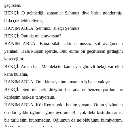
geçirsem.
BEKÇİ: O gelmediği zamanlar Şehmuz diye birini göndermiş.
Oda çok tehlikeliymiş.
HANIM ABLA: Şehmuz.. Jiletçi Şehmuz.
BEKÇİ: Onu da mı tanıyorsun?
HANIM ABLA: Bana silah sıktı namussuz sol ayağımdan
yaraladı. Hala kurşun içeride. Onu elime bir geçirirsem gırtlağını
keseceğim.
BEKÇİ: Aman ha.. Memlekette kanın var görevli bekçi var elini
kana bulama.
HANIM ABLA: Onu kimseye bırakmam, o iş bana yakışır.
BEKÇİ: Sen de pek düzgün bir adama benzemiyordun be
kardeşim herkesi tanıyorsun.
HANIM ABLA: Kör Remzi yıktı benim yuvamı. Onun yüzünden
on dört yıldır oğlumu göremiyorum. Bir çok defa kıstırdım ama,
bir türlü işini bitiremedim. Oğlumun da ne olduğunu bilmiyorum.