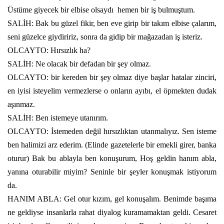
Üstüme giyecek bir elbise olsaydı
hemen bir iş bulmuştum.
SALİH: Bak bu güzel fikir, ben eve girip bir takım elbise çalarım,
seni güzelce giydiririz, sonra da gidip bir mağazadan iş isteriz.
OLCAYTO: Hırsızlık ha?
SALİH: Ne olacak bir defadan bir şey olmaz.
OLCAYTO: bir kereden bir şey olmaz diye başlar hatalar zinciri,
en iyisi isteyelim vermezlerse o onların ayıbı, el öpmekten dudak
aşınmaz.
SALİH: Ben istemeye utanırım.
OLCAYTO: İstemeden değil hırsızlıktan utanmalıyız. Sen isteme
ben halimizi arz ederim. (Elinde gazetelerle bir emekli girer, banka
oturur) Bak bu ablayla ben konuşurum, Hoş geldin hanım abla,
yanına oturabilir miyim? Seninle bir şeyler konuşmak istiyorum
da.
HANIM ABLA: Gel otur kızım, gel konuşalım. Benimde başıma
ne geldiyse insanlarla rahat diyalog kuramamaktan geldi. Cesaret