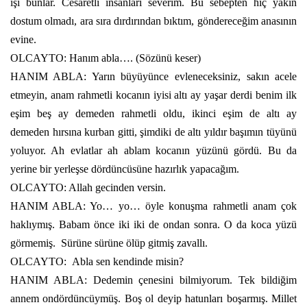
işi bunlar. Cesaretli insanları severim. Bu sebepten hiç yakın
dostum olmadı, ara sıra dırdırından bıktım, göndereceğim anasının
evine.
OLCAYTO: Hanım abla…. (Sözünü keser)
HANIM ABLA: Yarın büyüyünce evleneceksiniz, sakın acele
etmeyin, anam rahmetli kocanın iyisi altı ay yaşar derdi benim ilk
eşim beş ay demeden rahmetli oldu, ikinci eşim de altı ay
demeden hırsına kurban gitti, şimdiki de altı yıldır başımın tüyünü
yoluyor. Ah evlatlar ah ablam kocanın yüzünü gördü. Bu da
yerine bir yerleşse dördüncüsüne hazırlık yapacağım.
OLCAYTO: Allah gecinden versin.
HANIM ABLA: Yo… yo… öyle konuşma rahmetli anam çok
haklıymış. Babam önce iki iki de ondan sonra. O da koca yüzü
görmemiş.
Sürüne sürüne ölüp gitmiş zavallı.
OLCAYTO:
Abla sen kendinde misin?
HANIM ABLA: Dedemin çenesini bilmiyorum. Tek bildiğim
annem ondördüncüymüş. Boş ol deyip hatunları boşarmış. Millet