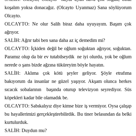
koşalım yoksa donacağız. (Olcayto Uyanmaz) Sana söylüyorum
Olcayto.
OLCAYTO: Ne olur Salih biraz daha uyuyayım. Başım çok
ağrıyor.
SALİH: Ağrır tabi ben sana daha az iç demedim mi?
OLCAYTO: İçkiden değil be oğlum soğuktan ağrıyor, soğuktan.
Paramız olup da bir ev tutabilseydik
ne iyi olurdu, yok be oğlum
nerede o şans bizde ağzına tüküreyim böyle hayatın.
SALİH: Aklıma çok kötü şeyler geliyor. Şöyle etrafıma
bakıyorum da insanlar ne güzel yaşıyor. Akşam olunca herkes
sıcacık sobalarının
başında oturup televizyon seyrediyor. Süs
köpekleri kadar bile olamadık be.
OLCAYTO: Sabıkalıyız diye kimse bize iş vermiyor. Oysa çalışıp
bu hayallerimizi gerçekleştirebilirdik. Bu tiner belasından da belki
kurtulurduk.
SALİH: Duydun mu?