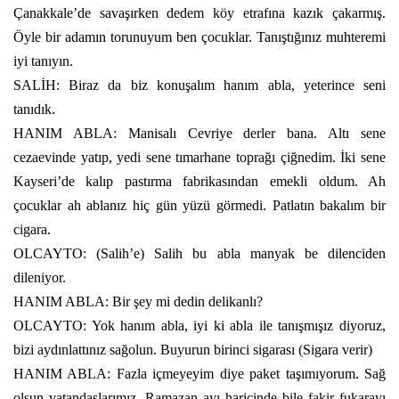
Çanakkale’de savaşırken dedem köy etrafına kazık çakarmış.
Öyle bir adamın torunuyum ben çocuklar. Tanıştığınız muhteremi
iyi tanıyın.
SALİH: Biraz da biz konuşalım hanım abla, yeterince seni
tanıdık.
HANIM ABLA: Manisalı Cevriye derler bana. Altı sene
cezaevinde yatıp, yedi sene tımarhane toprağı çiğnedim. İki sene
Kayseri’de kalıp pastırma fabrikasından emekli oldum. Ah
çocuklar ah ablanız hiç gün yüzü görmedi. Patlatın bakalım bir
cigara.
OLCAYTO: (Salih’e) Salih bu abla manyak be dilenciden
dileniyor.
HANIM ABLA: Bir şey mi dedin delikanlı?
OLCAYTO: Yok hanım abla, iyi ki abla ile tanışmışız diyoruz,
bizi aydınlattınız sağolun. Buyurun birinci sigarası (Sigara verir)
HANIM ABLA: Fazla içmeyeyim diye paket taşımıyorum. Sağ
olsun vatandaşlarımız. Ramazan ayı haricinde bile fakir fukarayı