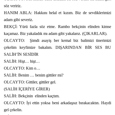
söz veririz.
HANIM ABLA: Hakkını helal et kızım. Biz de sevdiklerimizi
adam gibi severiz.
BEKÇİ: Yürü fazla söz etme. Rambo bekçinin elinden kimse
kaçamaz. Biz yakaladık mı adam gibi yakalarız. (ÇIKARLAR).
OLCAYTO:
Şimdi asayiş ber kemal biz balimizi tinerimizi
çekelim keyfimize bakalım. DIŞARINDAN BİR SES BU
SALİH’İN SESİDİR
SALİH: Hişt… hişt…
OLCAYTO: Kim o…
SALİH: Benim … benim gittiler mi?
OLCAYTO: Gittiler, gittiler gel.
(SALİH İÇERİYE GİRER)
SALİH: Bekçinin
elinden kaçtım.
OLCAYTO: İyi ettin yoksa beni arkadaşsız bırakacaktın. Haydi
gel çekelin.