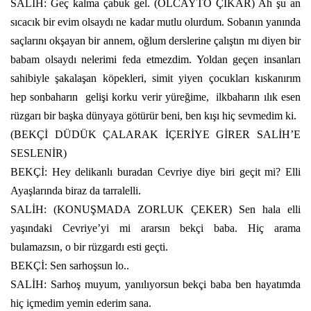
SALİH: Geç kalma çabuk gel. (OLCAYTO ÇIKAR) Ah şu an
sıcacık bir evim olsaydı ne kadar mutlu olurdum. Sobanın yanında
saçlarını okşayan bir annem, oğlum derslerine çalıştın mı diyen bir
babam olsaydı nelerimi feda etmezdim. Yoldan geçen insanları
sahibiyle şakalaşan köpekleri, simit yiyen çocukları kıskanırım
hep sonbaharın
gelişi korku verir yüreğime,
ilkbaharın ılık esen
rüzgarı bir başka dünyaya götürür beni, ben kışı hiç sevmedim ki.
(BEKÇİ DÜDÜK ÇALARAK İÇERİYE GİRER SALİH’E
SESLENİR)
BEKÇİ: Hey delikanlı buradan Cevriye diye biri geçit mi? Elli
Ayaşlarında biraz da tarralelli.
SALİH: (KONUŞMADA ZORLUK ÇEKER) Sen hala elli
yaşındaki Cevriye’yi mi ararsın bekçi baba. Hiç arama
bulamazsın, o bir rüzgardı esti geçti.
BEKÇİ: Sen sarhoşsun lo..
SALİH: Sarhoş muyum, yanılıyorsun bekçi baba ben hayatımda
hiç içmedim yemin ederim sana.