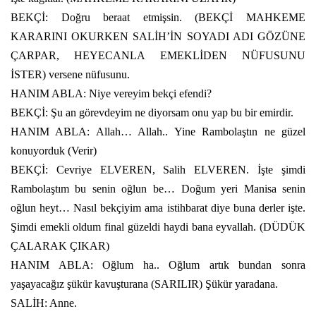
BEKÇİ: Doğru beraat etmişsin. (BEKÇİ MAHKEME
KARARINI OKURKEN SALİH’İN SOYADI ADI GÖZÜNE
ÇARPAR, HEYECANLA EMEKLİDEN NÜFUSUNU
İSTER) versene nüfusunu.
HANIM ABLA: Niye vereyim bekçi efendi?
BEKÇİ: Şu an görevdeyim ne diyorsam onu yap bu bir emirdir.
HANIM ABLA: Allah… Allah.. Yine Rambolaştın ne güzel
konuyorduk (Verir)
BEKÇİ: Cevriye ELVEREN, Salih ELVEREN. İşte şimdi
Rambolaştım bu senin oğlun be… Doğum yeri Manisa senin
oğlun heyt… Nasıl bekçiyim ama istihbarat diye buna derler işte.
Şimdi emekli oldum final güzeldi haydi bana eyvallah. (DÜDÜK
ÇALARAK ÇIKAR)
HANIM ABLA: Oğlum ha.. Oğlum artık bundan sonra
yaşayacağız şükür kavuşturana (SARILIR) Şükür yaradana.
SALİH: Anne.