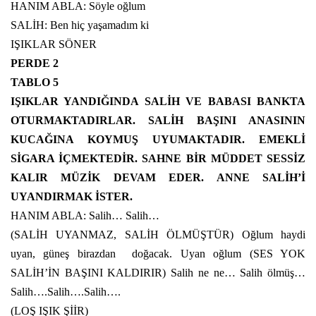
HANIM ABLA: Söyle oğlum
SALİH: Ben hiç yaşamadım ki
IŞIKLAR SÖNER
PERDE 2
TABLO 5
IŞIKLAR YANDIĞINDA SALİH VE BABASI BANKTA
OTURMAKTADIRLAR. SALİH BAŞINI ANASININ
KUCAĞINA KOYMUŞ UYUMAKTADIR. EMEKLİ
SİGARA İÇMEKTEDİR. SAHNE BİR MÜDDET SESSİZ
KALIR MÜZİK DEVAM EDER. ANNE SALİH’İ
UYANDIRMAK İSTER.
HANIM ABLA: Salih… Salih…
(SALİH UYANMAZ, SALİH ÖLMÜŞTÜR) Oğlum haydi
uyan, güneş birazdan
doğacak. Uyan oğlum (SES YOK
SALİH’İN BAŞINI KALDIRIR) Salih ne ne… Salih ölmüş…
Salih….Salih….Salih….
(LOŞ IŞIK ŞİİR)