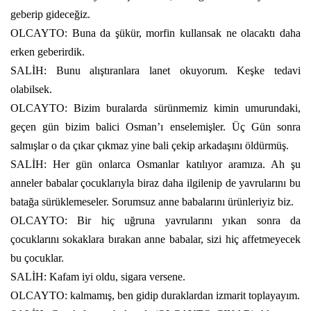
geberip gideceğiz.
OLCAYTO: Buna da şükür, morfin kullansak ne olacaktı daha
erken geberirdik.
SALİH: Bunu alıştıranlara lanet okuyorum. Keşke tedavi
olabilsek.
OLCAYTO: Bizim buralarda sürünmemiz kimin umurundaki,
geçen gün bizim balici Osman’ı enselemişler. Üç Gün sonra
salmışlar o da çıkar çıkmaz yine bali çekip arkadaşını öldürmüş.
SALİH: Her gün onlarca Osmanlar katılıyor aramıza. Ah şu
anneler babalar çocuklarıyla biraz daha ilgilenip de yavrularını bu
batağa sürüklemeseler. Sorumsuz anne babalarını ürünleriyiz biz.
OLCAYTO: Bir hiç uğruna yavrularını yıkan sonra da
çocuklarını sokaklara bırakan anne babalar, sizi hiç affetmeyecek
bu çocuklar.
SALİH: Kafam iyi oldu, sigara versene.
OLCAYTO: kalmamış, ben gidip duraklardan izmarit toplayayım.