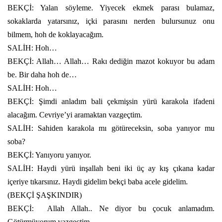
BEKÇİ: Yalan söyleme. Yiyecek ekmek parası bulamaz,
sokaklarda yatarsınız, içki parasını nerden bulursunuz onu
bilmem, hoh de koklayacağım.
SALİH: Hoh…
BEKÇİ: Allah… Allah… Rakı dediğin mazot kokuyor bu adam
be. Bir daha hoh de…
SALİH: Hoh…
BEKÇİ: Şimdi anladım bali çekmişsin yürü karakola ifadeni
alacağım. Cevriye’yi aramaktan vazgeçtim.
SALİH: Sahiden karakola mı götüreceksin, soba yanıyor mu
soba?
BEKÇİ: Yanıyoru yanıyor.
SALİH: Haydi yürü inşallah beni iki üç ay kış çıkana kadar
içeriye tıkarsınız. Haydi gidelim bekçi baba acele gidelim.
(BEKÇİ ŞAŞKINDIR)
BEKÇİ:
Allah Allah.. Ne diyor bu çocuk anlamadım.
Götürmüyorum vazgeçtim.