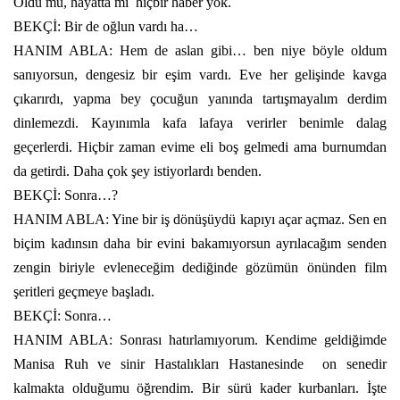
Öldü mü, hayatta mı
hiçbir haber yok.
BEKÇİ: Bir de oğlun vardı ha…
HANIM ABLA: Hem de aslan gibi… ben niye böyle oldum
sanıyorsun, dengesiz bir eşim vardı. Eve her gelişinde kavga
çıkarırdı, yapma bey çocuğun yanında tartışmayalım derdim
dinlemezdi. Kayınımla kafa lafaya verirler benimle dalag
geçerlerdi. Hiçbir zaman evime eli boş gelmedi ama burnumdan
da getirdi. Daha çok şey istiyorlardı benden.
BEKÇİ: Sonra…?
HANIM ABLA: Yine bir iş dönüşüydü kapıyı açar açmaz. Sen en
biçim kadınsın daha bir evini bakamıyorsun ayrılacağım senden
zengin biriyle evleneceğim dediğinde gözümün önünden film
şeritleri geçmeye başladı.
BEKÇİ: Sonra…
HANIM ABLA: Sonrası hatırlamıyorum. Kendime geldiğimde
Manisa Ruh ve sinir Hastalıkları Hastanesinde
on senedir
kalmakta olduğumu öğrendim. Bir sürü kader kurbanları. İşte