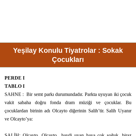
Yeşilay Konulu Tiyatrolar : Sokak
Çocukları
PERDE I
TABLO I
SAHNE :
Bir semt parkı durumundadır. Parkta uyuyan iki çocuk
vakit sabaha doğru fonda dram müziği ve çocuklar. Bu
çocuklardan birinin adı Olcayto diğerinin Salih’tir. Salih Uyanır
ve Olcayto’ya:
SALİH: Olcayto, Olcayto
haydi uyan hava çok soğuk, biraz