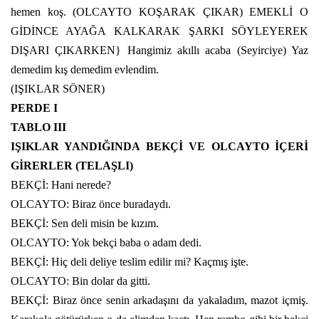
hemen koş. (OLCAYTO KOŞARAK ÇIKAR) EMEKLİ O
GİDİNCE AYAĞA KALKARAK ŞARKI SÖYLEYEREK
DIŞARI ÇIKARKEN} Hangimiz akıllı acaba (Seyirciye) Yaz
demedim kış demedim evlendim.
(IŞIKLAR SÖNER)
PERDE I
TABLO III
IŞIKLAR YANDIĞINDA BEKÇİ VE OLCAYTO İÇERİ
GİRERLER (TELAŞLI)
BEKÇİ: Hani nerede?
OLCAYTO: Biraz önce buradaydı.
BEKÇİ: Sen deli misin be kızım.
OLCAYTO: Yok bekçi baba o adam dedi.
BEKÇİ: Hiç deli deliye teslim edilir mi? Kaçmış işte.
OLCAYTO: Bin dolar da gitti.
BEKÇİ: Biraz önce senin arkadaşını da yakaladım, mazot içmiş.