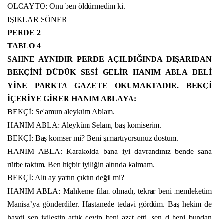
OLCAYTO: Onu ben öldürmedim ki.
IŞIKLAR SÖNER
PERDE 2
TABLO 4
SAHNE AYNIDIR PERDE AÇILDIĞINDA DIŞARIDAN
BEKÇİNİ DÜDÜK SESİ GELİR HANIM ABLA DELİ
YİNE PARKTA GAZETE OKUMAKTADIR. BEKÇİ
İÇERİYE GİRER HANIM ABLAYA:
BEKÇİ: Selamun aleyküm Ablam.
HANIM ABLA: Aleyküm Selam, baş komiserim.
BEKÇİ: Baş komser mi? Beni şımartıyorsunuz dostum.
HANIM ABLA: Karakolda bana iyi davrandınız bende sana
rütbe taktım. Ben hiçbir iyiliğin altında kalmam.
BEKÇİ: Altı ay yattın çıktın değil mi?
HANIM ABLA: Mahkeme filan olmadı, tekrar beni memleketim
Manisa’ya gönderdiler. Hastanede tedavi gördüm. Baş hekim de
haydi sen iyileştin artık deyip beni azat etti, sen d beni bundan