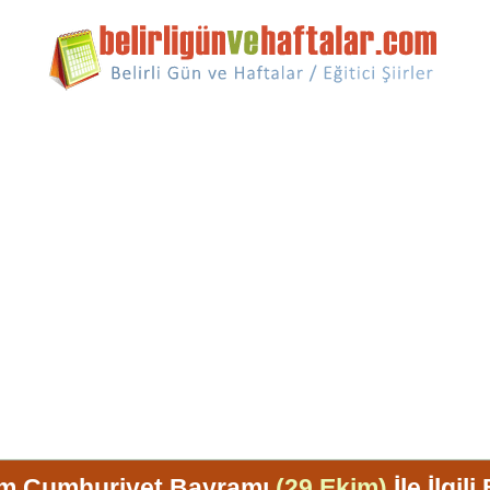
im Cumhuriyet Bayramı
(29 Ekim)
İle İlgili