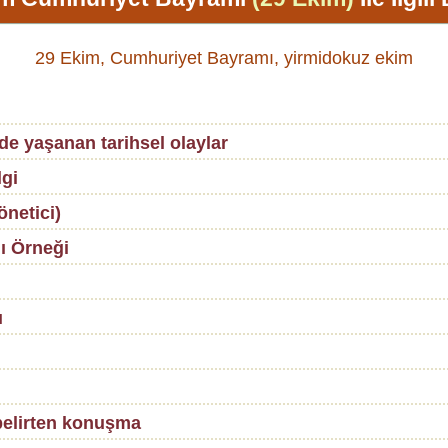
29 Ekim, Cumhuriyet Bayramı, yirmidokuz ekim
de yaşanan tarihsel olaylar
gi
netici)
ı Örneği
ı
belirten konuşma