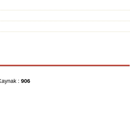
aynak :
906