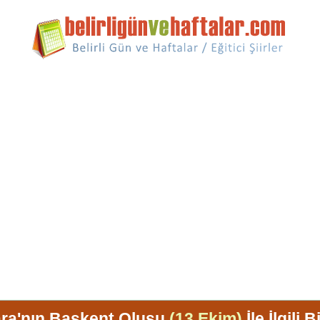
ra'nın Başkent Oluşu
(13 Ekim)
İle İlgili B