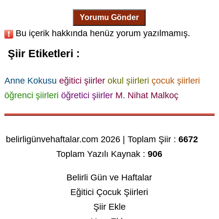
Yorumu Gönder
Bu içerik hakkında henüz yorum yazılmamış.
Şiir Etiketleri :
Anne Kokusu
eğitici şiirler
okul şiirleri
çocuk şiirleri
öğrenci şiirleri
öğretici şiirler
M. Nihat Malkoç
belirligünvehaftalar.com 2026 | Toplam Şiir :
6672
Toplam Yazılı Kaynak :
906
Belirli Gün ve Haftalar
Eğitici Çocuk Şiirleri
Şiir Ekle