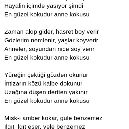
Hayalin içimde yaşıyor şimdi
En güzel kokudur anne kokusu
Zaman akıp gider, hasret boy verir
Gözlerim nemlenir, yaşlar koyverir.
Anneler, soyundan nice soy verir
En güzel kokudur anne kokusu
Yüreğin çektiği gözden okunur
İntizarın közü kalbe dokunur
Uzağına düşen dertten yakınır
En güzel kokudur anne kokusu
Misk-i amber kokar, güle benzemez
Ilgıt ılgıt eser, yele benzemez