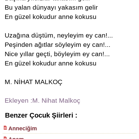
Bu yalan dünyayı yakasım gelir
En güzel kokudur anne kokusu
Uzağına düştüm, neyleyim ey can!...
Peşinden ağıtlar söyleyim ey can!...
Nice yıllar geçti, böyleyim ey can!...
En güzel kokudur anne kokusu
M. NİHAT MALKOÇ
Ekleyen :M. Nihat Malkoç
Benzer Çocuk Şiirleri :
Anneciğim