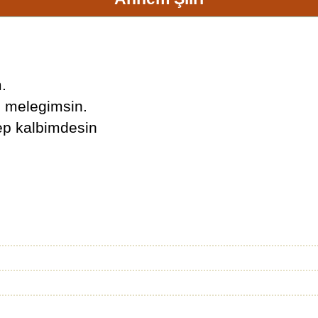
.
 melegimsin.
hep kalbimdesin